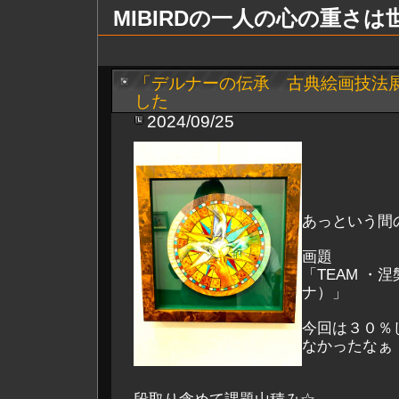
MIBIRDの一人の心の重さ
「デルナーの伝承 古典絵画技法
した
2024/09/25
あっという間
画題
「TEAM ・
ナ）」
今回は３０％
なかったなぁ