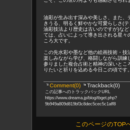
こそ、この世の何よりも感動させられ
油彩が生み出す深みや美しさ、また、
きうる、明るく鮮やかな可愛らしさ(
油彩技法より歴史は古いのですが)な
ては、占いによって導き出される星々
ころ大です。
この先水彩や墨など他の絵画技術・技
楽しみながら学び、格闘しながら訓練
参りました複合占術と精神の深いとこ
りたいと祈りを込める今日この頃です
Comment(0)
Trackback(0)
この記事へのトラックバックURL
https://www.dreama.jp/blog/tbget.php?
9b949a809d819bf3c8dec5cec5c1aff8
このページのTOP