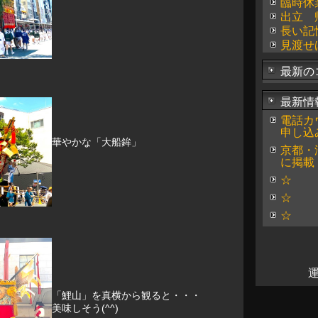
臨時休
出立 
長い記
見渡せ
最新の
最新情
電話カ
申し込
華やかな「大船鉾」
京都・
に掲載
☆
☆
☆
「鯉山」を真横から観ると・・・
美味しそう(^^)