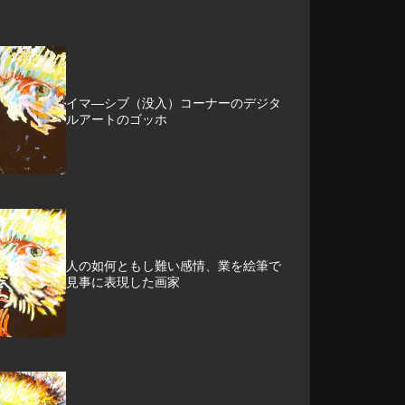
イマ―シブ（没入）コーナーのデジタ
ルアートのゴッホ
人の如何ともし難い感情、業を絵筆で
見事に表現した画家