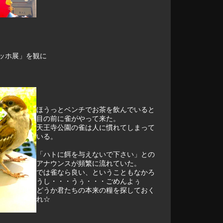
ッホ展」を観に
ほうっとベンチでお茶を飲んでいると
目の前に雀がやって来た。
天王寺公園の雀は人に慣れてしまって
いる。
「ハトに餌を与えないで下さい」との
アナウンスが頻繁に流れていた。
では雀なら良い、ということもなかろ
うし・・・うぅ・・・ごめんよぅ
どうか君たちの本来の糧を探しておく
れ☆