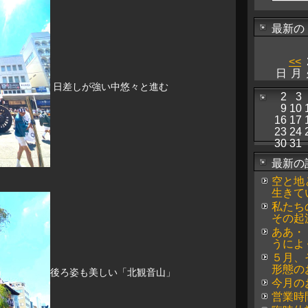
最新の
<<
日
月
日差しが強い中悠々と進む
2
3
9
10
16
17
23
24
30
31
最新の
空と地
生きて
私たち
その起
ああ・
うによ
５月、
形態の
後ろ姿も美しい「北観音山」
今月の
営業時